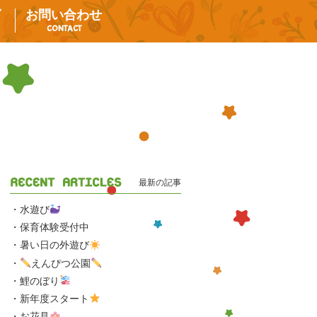
グ
お問い合わせ
CONTACT
最新の記事
水遊び
保育体験受付中
暑い日の外遊び
えんぴつ公園
鯉のぼり
新年度スタート
お花見