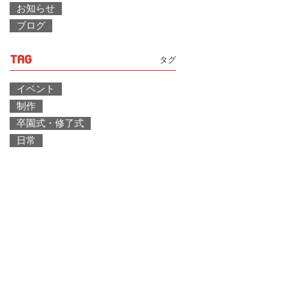
お知らせ
ブログ
タグ
イベント
制作
卒園式・修了式
日常