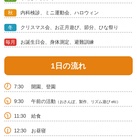
秋
内科検診、ミニ運動会、ハロウィン
冬
クリスマス会、お正月遊び、節分、ひな祭り
毎月
お誕生日会、身体測定、避難訓練
1日の流れ
7:30
開園、登園
9:30
午前の活動
（おさんぽ、製作、リズム遊び etc）
11:30
給食
12:30
お昼寝